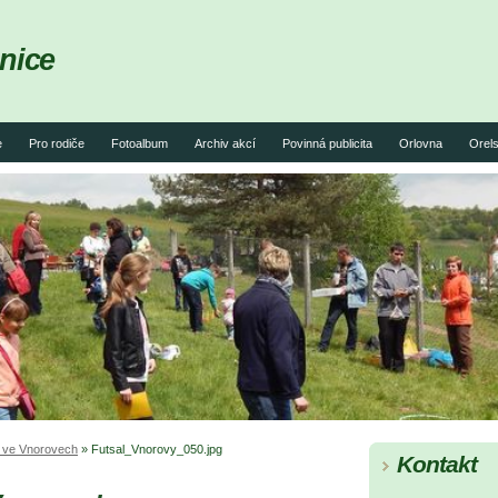
nice
e
Pro rodiče
Fotoalbum
Archiv akcí
Povinná publicita
Orlovna
Orels
j ve Vnorovech
»
Futsal_Vnorovy_050.jpg
Kontakt