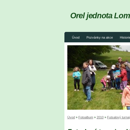
Orel jednota Lom
Úvod
Pozvánky na akce
Histori
Úvod
»
Fotoalbum
»
2010
»
Futsalový turna