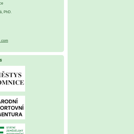
ce
á, PhD.
.com
s