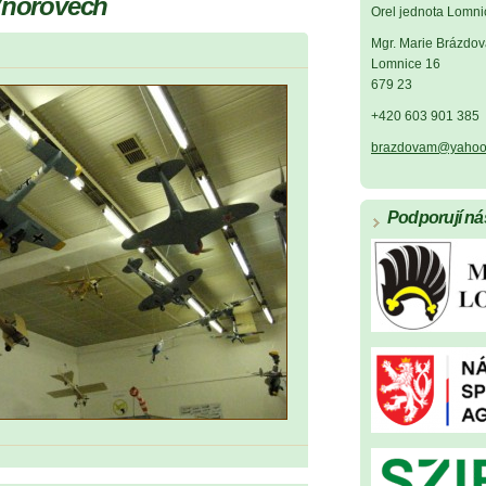
 Vnorovech
Orel jednota Lomni
Mgr. Marie Brázdov
Lomnice 16
679 23
+420 603 901 385
brazdovam@yahoo
Podporují ná