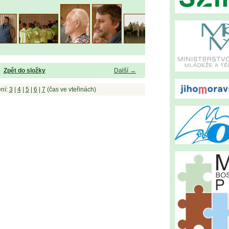
Zpět do složky
Další →
ní:
3
|
4
|
5
|
6
|
7
(čas ve vteřinách)