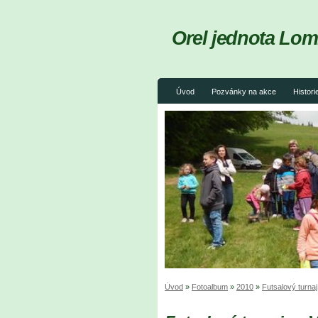
Orel jednota Lom
Úvod
Pozvánky na akce
Histori
Úvod
»
Fotoalbum
»
2010
»
Futsalový turna