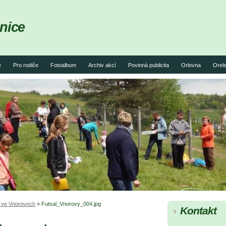
nice
e
Pro rodiče
Fotoalbum
Archiv akcí
Povinná publicita
Orlovna
Orels
j ve Vnorovech
»
Futsal_Vnorovy_004.jpg
Kontakt