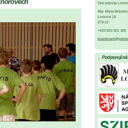
 Vnorovech
Orel jednota Lomni
Mgr. Marie Brázdov
Lomnice 16
679 23
+420 603 901 385
brazdovam@yahoo
Podporují ná