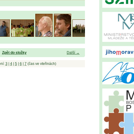
Zpět do složky
Další →
ní:
3
|
4
|
5
|
6
|
7
(čas ve vteřinách)