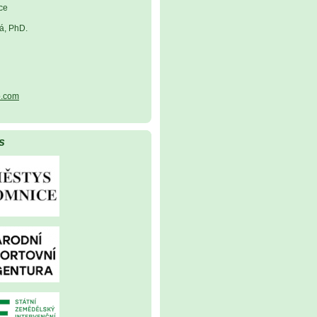
ce
á, PhD.
.com
s