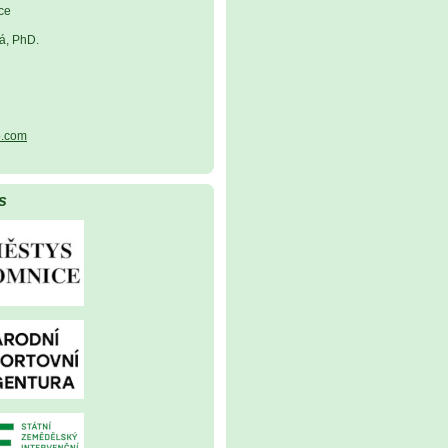
ce
á, PhD.
.com
s