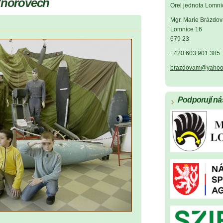
 Vnorovech
Orel jednota Lomni
Mgr. Marie Brázdov
Lomnice 16
679 23
+420 603 901 385
brazdovam@yahoo
Podporují ná