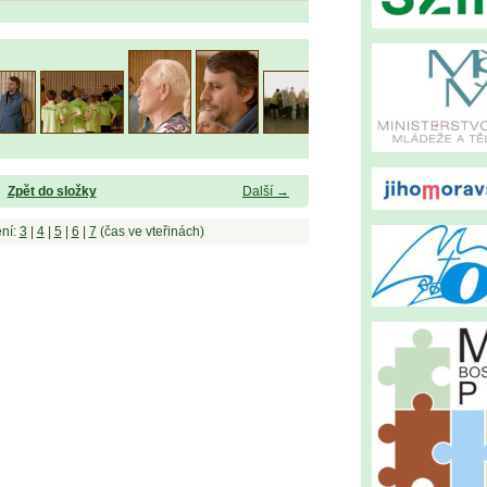
Zpět do složky
Další →
ní:
3
|
4
|
5
|
6
|
7
(čas ve vteřinách)