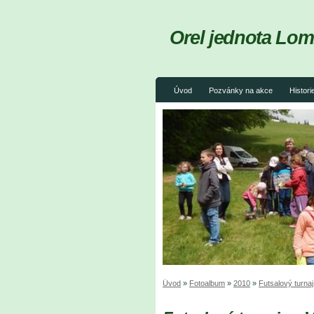
Orel jednota Lom
Úvod
Pozvánky na akce
Histori
Úvod
»
Fotoalbum
»
2010
»
Futsalový turna