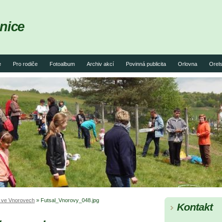
nice
e
Pro rodiče
Fotoalbum
Archiv akcí
Povinná publicita
Orlovna
Orels
j ve Vnorovech
»
Futsal_Vnorovy_048.jpg
Kontakt