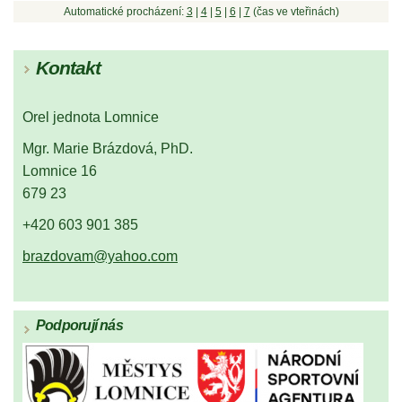
Automatické procházení:
3
|
4
|
5
|
6
|
7
(čas ve vteřinách)
Kontakt
Orel jednota Lomnice
Mgr. Marie Brázdová, PhD.
Lomnice 16
679 23
+420 603 901 385
brazdovam@yahoo.com
Podporují nás