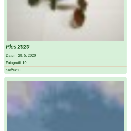
Ples 2020
Datum:
29. 5. 2020
Fotografií:
10
Složek:
0