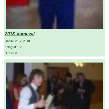
2018_karneval
Datum:
23. 2. 2018
Fotografií:
38
Složek:
0