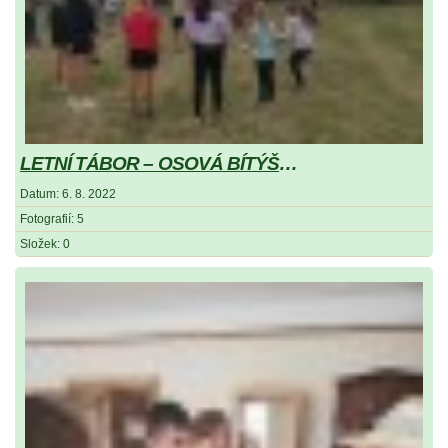
LETNÍ TÁBOR – OSOVÁ BÍTÝŠKA 6.8.-16.8.2022
Datum:
6. 8. 2022
Fotografií:
5
Složek:
0