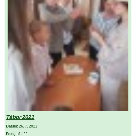
Tábor 2021
Datum:
26. 7. 2021
Fotografií:
22