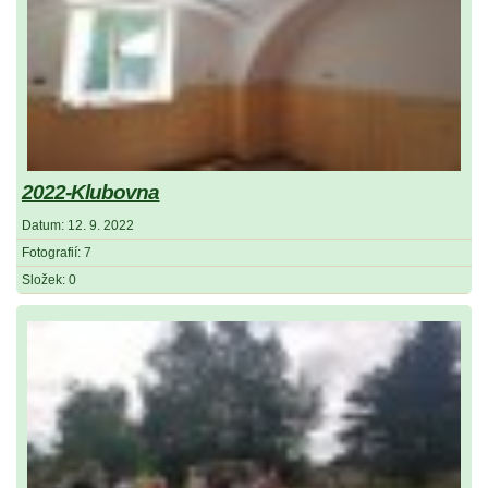
2022-Klubovna
Datum:
12. 9. 2022
Fotografií:
7
Složek:
0