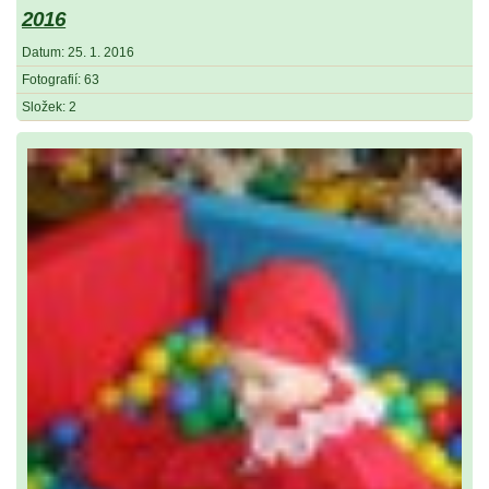
2016
Datum:
25. 1. 2016
Fotografií:
63
Složek:
2