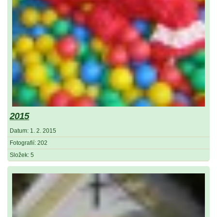
2015
Datum:
1. 2. 2015
Fotografií:
202
Složek:
5