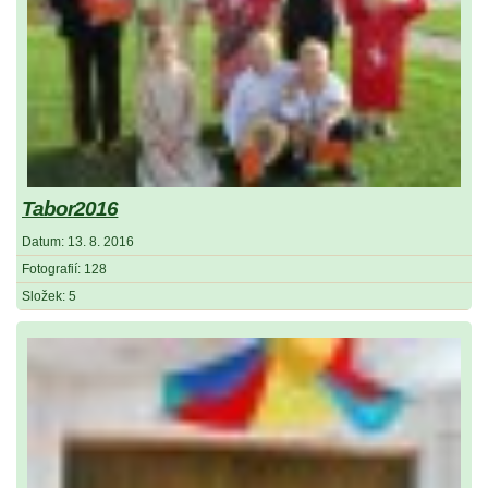
Tabor2016
Datum:
13. 8. 2016
Fotografií:
128
Složek:
5