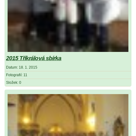
2015 Tříkrálová sbírka
Datum:
18. 1. 2015
Fotografií:
11
Složek:
0