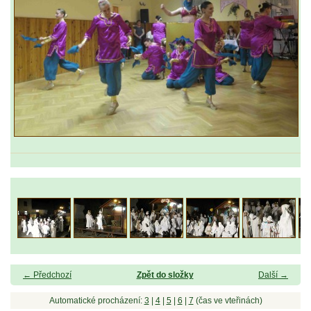
← Předchozí
Zpět do složky
Další →
Automatické procházení:
3
|
4
|
5
|
6
|
7
(čas ve vteřinách)