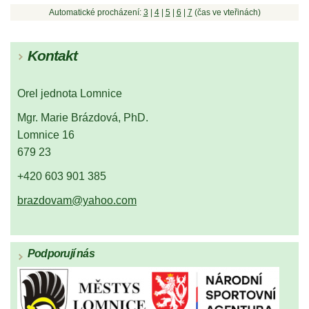
Automatické procházení:
3
|
4
|
5
|
6
|
7
(čas ve vteřinách)
Kontakt
Orel jednota Lomnice
Mgr. Marie Brázdová, PhD.
Lomnice 16
679 23
+420 603 901 385
brazdovam@yahoo.com
Podporují nás