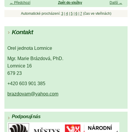
← Předchozí
Zpět do složky
Další →
Automatické procházení:
3
|
4
|
5
|
6
|
7
(čas ve vteřinách)
Kontakt
Orel jednota Lomnice
Mgr. Marie Brázdová, PhD.
Lomnice 16
679 23
+420 603 901 385
brazdovam@yahoo.com
Podporují nás