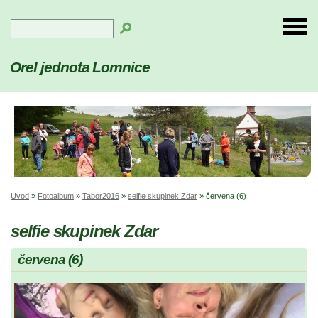
Orel jednota Lomnice
Úvod
»
Fotoalbum
»
Tabor2016
»
selfie skupinek Zdar
»
červena (6)
selfie skupinek Zdar
červena (6)