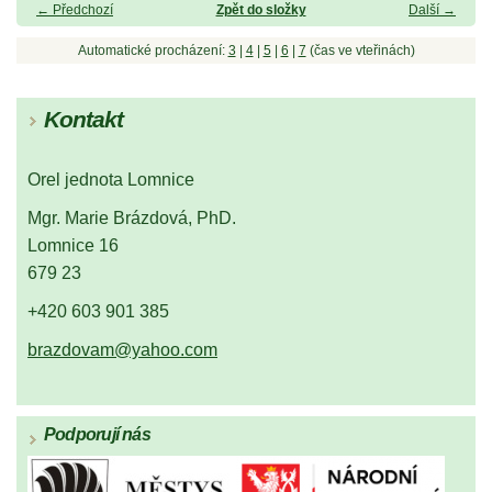
← Předchozí
Zpět do složky
Další →
Automatické procházení:
3
|
4
|
5
|
6
|
7
(čas ve vteřinách)
Kontakt
Orel jednota Lomnice
Mgr. Marie Brázdová, PhD.
Lomnice 16
679 23
+420 603 901 385
brazdovam@yahoo.com
Podporují nás