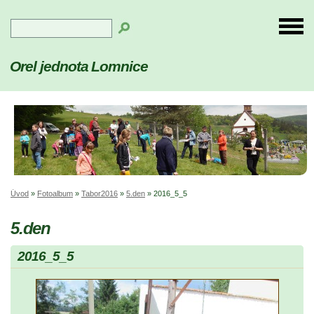
Orel jednota Lomnice
Úvod
»
Fotoalbum
»
Tabor2016
»
5.den
»
2016_5_5
5.den
2016_5_5