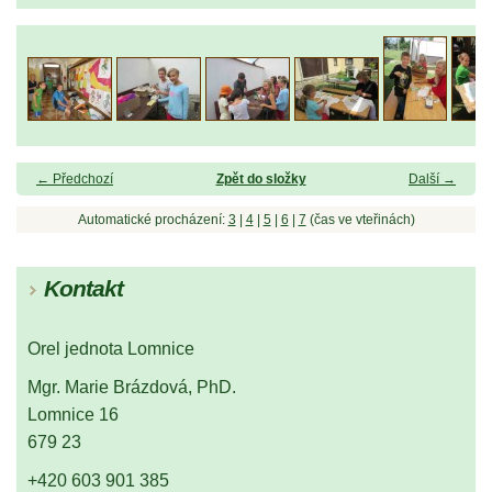
← Předchozí
Zpět do složky
Další →
Automatické procházení:
3
|
4
|
5
|
6
|
7
(čas ve vteřinách)
Kontakt
Orel jednota Lomnice
Mgr. Marie Brázdová, PhD.
Lomnice 16
679 23
+420 603 901 385