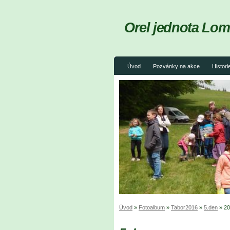
Orel jednota Lom
Úvod
Pozvánky na akce
Histori
Úvod
»
Fotoalbum
»
Tabor2016
»
5.den
»
20