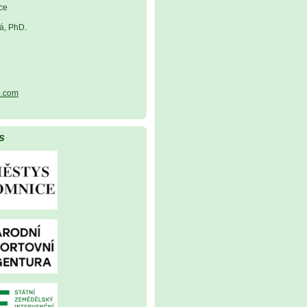
ce
á, PhD.
.com
s