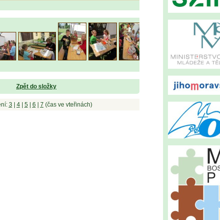
Zpět do složky
ní:
3
|
4
|
5
|
6
|
7
(čas ve vteřinách)