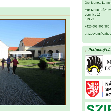
Orel jednota Lomni
Mgr. Marie Brázdov
Lomnice 16
679 23
+420 603 901 385
brazdovam@yahoo
Podporují ná