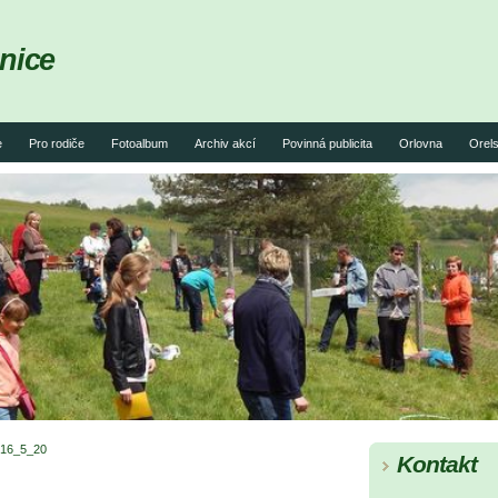
nice
e
Pro rodiče
Fotoalbum
Archiv akcí
Povinná publicita
Orlovna
Orels
16_5_20
Kontakt