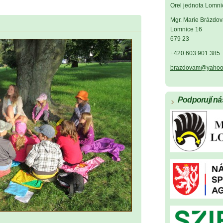
Orel jednota Lomni
Mgr. Marie Brázdov
Lomnice 16
679 23
+420 603 901 385
brazdovam@yahoo
Podporují ná