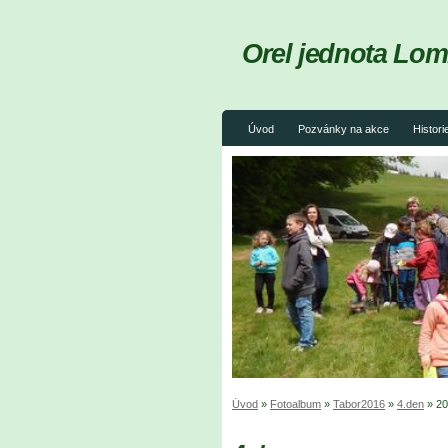
Orel jednota Lom
Úvod
Pozvánky na akce
Histori
Úvod
»
Fotoalbum
»
Tabor2016
»
4.den
»
20