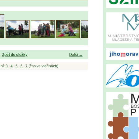
Zpět do složky
Další →
ní:
3
|
4
|
5
|
6
|
7
(čas ve vteřinách)