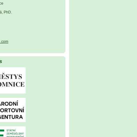
ce
á, PhD.
.com
s