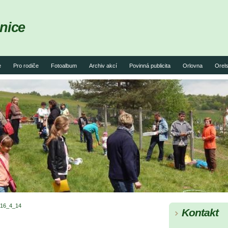
nice
e
Pro rodiče
Fotoalbum
Archiv akcí
Povinná publicita
Orlovna
Orels
16_4_14
Kontakt