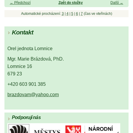
← Předchozí
Zpět do složky
Další →
Automatické procházení:
3
|
4
|
5
|
6
|
7
(čas ve vteřinách)
Kontakt
Orel jednota Lomnice
Mgr. Marie Brázdová, PhD.
Lomnice 16
679 23
+420 603 901 385
brazdovam@yahoo.com
Podporují nás