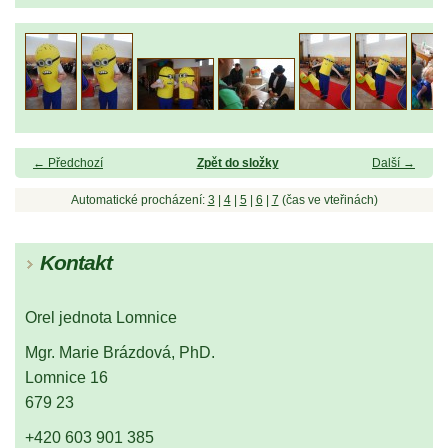
← Předchozí
Zpět do složky
Další →
Automatické procházení:
3
|
4
|
5
|
6
|
7
(čas ve vteřinách)
Kontakt
Orel jednota Lomnice
Mgr. Marie Brázdová, PhD.
Lomnice 16
679 23
+420 603 901 385