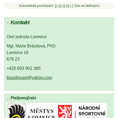
Automatické procházení:
3
|
4
|
5
|
6
|
7
(čas ve vteřinách)
Kontakt
Orel jednota Lomnice
Mgr. Marie Brázdová, PhD.
Lomnice 16
679 23
+420 603 901 385
brazdovam@yahoo.com
Podporují nás