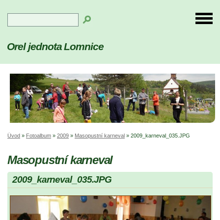
Orel jednota Lomnice
Úvod
»
Fotoalbum
»
2009
»
Masopustní karneval
»
2009_karneval_035.JPG
Masopustní karneval
2009_karneval_035.JPG