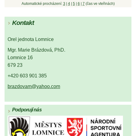
Automatické procházení:
3
|
4
|
5
|
6
|
7
(čas ve vteřinách)
Kontakt
Orel jednota Lomnice
Mgr. Marie Brázdová, PhD.
Lomnice 16
679 23
+420 603 901 385
brazdovam@yahoo.com
Podporují nás