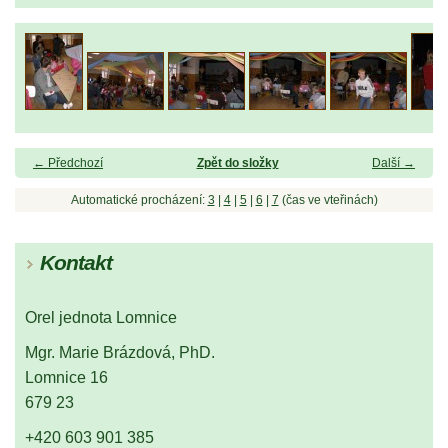
← Předchozí
Zpět do složky
Další →
Automatické procházení:
3
|
4
|
5
|
6
|
7
(čas ve vteřinách)
Kontakt
Orel jednota Lomnice
Mgr. Marie Brázdová, PhD.
Lomnice 16
679 23
+420 603 901 385